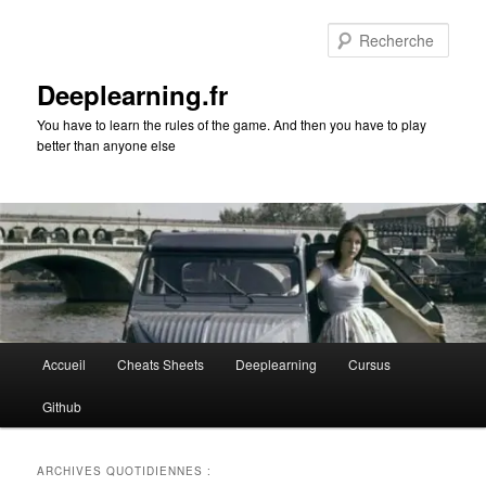
Aller
Aller
au
au
Rech
contenu
contenu
principal
secondaire
Deeplearning.fr
You have to learn the rules of the game. And then you have to play
better than anyone else
Menu
Accueil
Cheats Sheets
Deeplearning
Cursus
principal
Github
ARCHIVES QUOTIDIENNES :