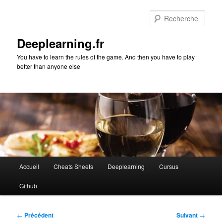
Aller
au
Rech
contenu
principal
Deeplearning.fr
You have to learn the rules of the game. And then you have to play
better than anyone else
Menu
Accueil
Cheats Sheets
Deeplearning
Cursus
principal
Github
Navigation
←
Précédent
Suivant
→